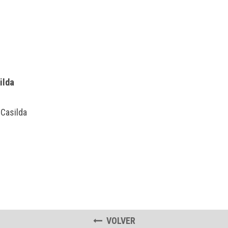
ilda
 Casilda
VOLVER